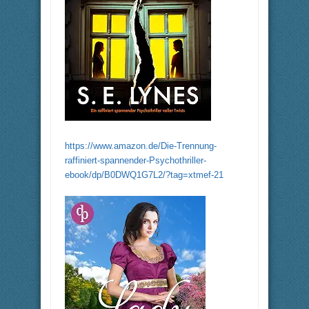
https://www.amazon.de/Die-Trennung-
raffiniert-spannender-Psychothriller-
ebook/dp/B0DWQ1G7L2/?tag=xtmef-21