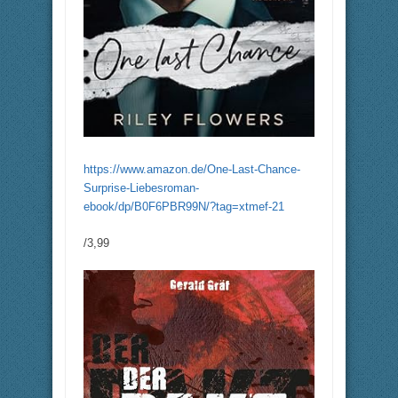
https://www.amazon.de/One-Last-Chance-
Surprise-Liebesroman-
ebook/dp/B0F6PBR99N/?tag=xtmef-21
/3,99