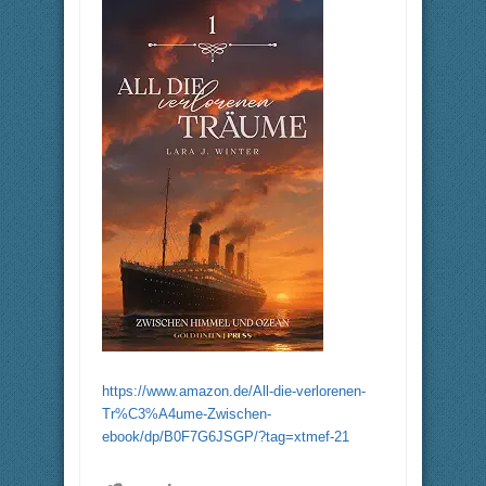
https://www.amazon.de/All-die-verlorenen-
Tr%C3%A4ume-Zwischen-
ebook/dp/B0F7G6JSGP/?tag=xtmef-21