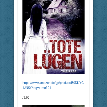
https://www.amazon.de/gp/product/B0DKYC
1JNS/?tag=xtmef-21
/3,99