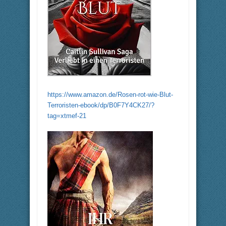
https://www.amazon.de/Rosen-rot-wie-Blut-
Terroristen-ebook/dp/B0F7Y4CK27/?
tag=xtmef-21