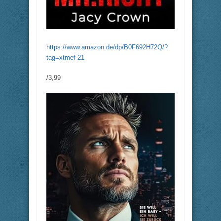
https://www.amazon.de/dp/B0F692H72Q/?
tag=xtmef-21
/3,99