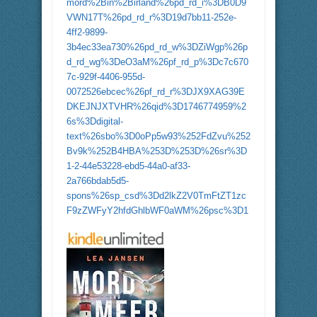
mord%2Bin%2Birland%26pd_rd_i%3DB0D9
VWN17T%26pd_rd_r%3D19d7bb11-252e-
4ff2-9899-
3b4ec33ea730%26pd_rd_w%3DZiWgp%26p
d_rd_wg%3DeO3aM%26pf_rd_p%3Dc7c670
7c-929f-4406-955d-
0072526ebcec%26pf_rd_r%3DJX9XAG39E
DKEJNJXTVHR%26qid%3D1746774959%2
6s%3Ddigital-
text%26sbo%3D0oPp5w93%252FdZvu%252
Bv9k%252B4HBA%253D%253D%26sr%3D
1-2-44e53228-ebd5-44a0-af33-
2a766bdab5d5-
spons%26sp_csd%3Dd2lkZ2V0TmFtZT1zc
F9zZWFyY2hfdGhlbWF0aWM%26psc%3D1