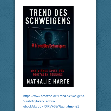
https://www.amazon.de/Trend-Schweigens-
Viral-Digitalen-Terrors-
ebook/dp/B0F7XKVF69/?tag=xtmef-21