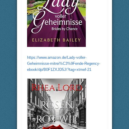
https://www.amazon.de/Lady-voller-
Geheimnisse-mitrei%C3%9Fende-Regency-
ebook/dp/B0F1ZXJD5J/?tag=xtmef-21