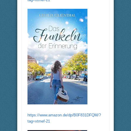
https://www.amazon.de/dp/B0F831DFQM/?
tag=xtmef-21