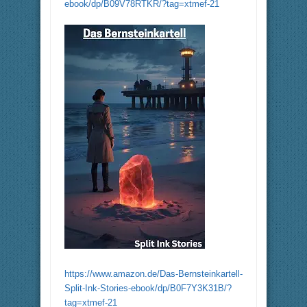
ebook/dp/B09V78RTKR/?tag=xtmef-21
https://www.amazon.de/Das-Bernsteinkartell-
Split-Ink-Stories-ebook/dp/B0F7Y3K31B/?
tag=xtmef-21