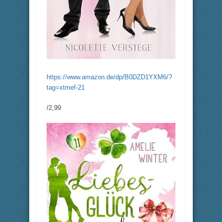
https://www.amazon.de/dp/B0DZD1YXM6/?
tag=xtmef-21
/2,99