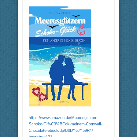
https://www.amazon.de/Meeresglitzern-
Schoko-Gl%C3%BCck-meinem-Cornwall-
Chocolate-ebook/dp/B0DY6JY59R/?
tag=xtmef-21