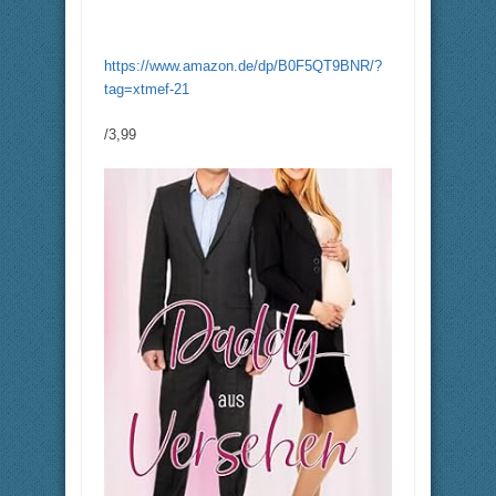
https://www.amazon.de/dp/B0F5QT9BNR/?
tag=xtmef-21
/3,99