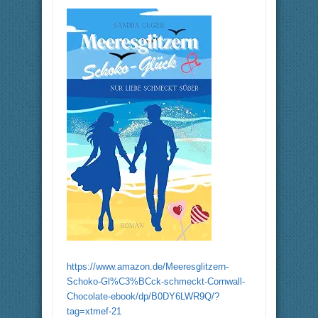
https://www.amazon.de/Meeresglitzern-
Schoko-Gl%C3%BCck-schmeckt-Cornwall-
Chocolate-ebook/dp/B0DY6LWR9Q/?
tag=xtmef-21