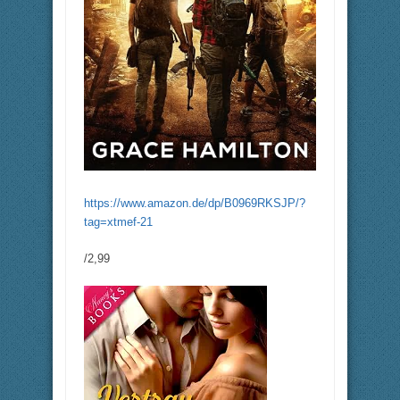
https://www.amazon.de/dp/B0969RKSJP/?
tag=xtmef-21
/2,99