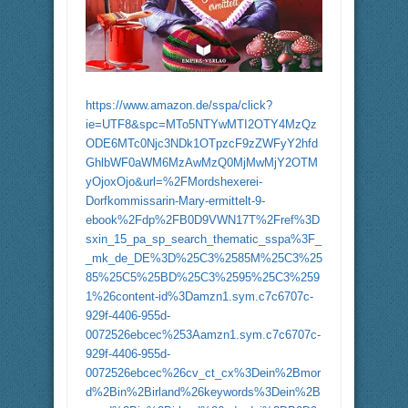
https://www.amazon.de/sspa/click?
ie=UTF8&spc=MTo5NTYwMTI2OTY4MzQz
ODE6MTc0Njc3NDk1OTpzcF9zZWFyY2hfd
GhlbWF0aWM6MzAwMzQ0MjMwMjY2OTM
yOjoxOjo&url=%2FMordshexerei-
Dorfkommissarin-Mary-ermittelt-9-
ebook%2Fdp%2FB0D9VWN17T%2Fref%3D
sxin_15_pa_sp_search_thematic_sspa%3F_
_mk_de_DE%3D%25C3%2585M%25C3%25
85%25C5%25BD%25C3%2595%25C3%259
1%26content-id%3Damzn1.sym.c7c6707c-
929f-4406-955d-
0072526ebcec%253Aamzn1.sym.c7c6707c-
929f-4406-955d-
0072526ebcec%26cv_ct_cx%3Dein%2Bmor
d%2Bin%2Birland%26keywords%3Dein%2B