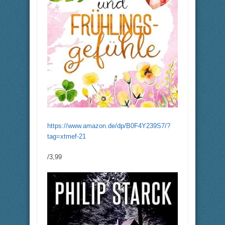
https://www.amazon.de/dp/B0F4Y239S7/?
tag=xtmef-21
/3,99