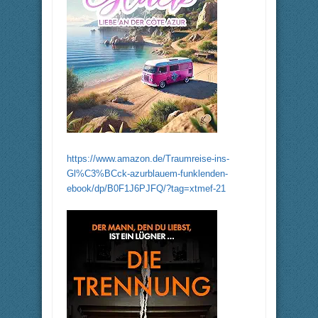
https://www.amazon.de/Traumreise-ins-
Gl%C3%BCck-azurblauem-funklenden-
ebook/dp/B0F1J6PJFQ/?tag=xtmef-21