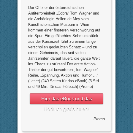
Der Offizier der österreichischen
Antiterroreinheit „Cobra“ Tom Wagner und
die Archäologin Hellen de Mey vom
Kunsthistorischen Museum in Wien
kommen einer finsteren Verschwörung auf
die Spur. Ein gefälschtes Schmuckstück
aus der Kaiserzeit führt zu einem lange
verschollen geglaubten Schatz – und zu
einem Geheimnis, das seit vielen
Jahrzehnten darauf lauert, die ganze Welt
ins Chaos zu stürzen! Der erste Action-
Thriller der gut bewerteten „Tom Wagner“-
Reihe. „Spannung, Aktion und Humor …“
(Leser) (240 Seiten für das eBook) (3 Std.
und 49 Min. für das Hörbuch) (Promo)
Hier das eBook und das
Hörbuch gratis holen!
Promo