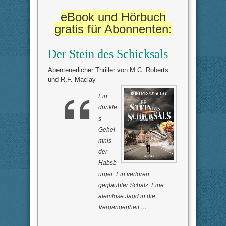
eBook und Hörbuch
gratis für Abonnenten:
Der Stein des Schicksals
Abenteuerlicher Thriller von M.C. Roberts
und R.F. Maclay
Ein
dunkle
s
Gehei
mnis
der
Habsb
urger. Ein verloren
geglaubter Schatz. Eine
atemlose Jagd in die
Vergangenheit …