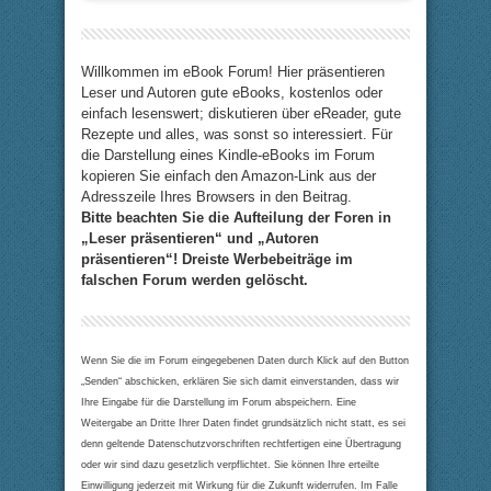
Willkommen im eBook Forum! Hier präsentieren
Leser und Autoren gute eBooks, kostenlos oder
einfach lesenswert; diskutieren über eReader, gute
Rezepte und alles, was sonst so interessiert. Für
die Darstellung eines Kindle-eBooks im Forum
kopieren Sie einfach den Amazon-Link aus der
Adresszeile Ihres Browsers in den Beitrag.
Bitte beachten Sie die Aufteilung der Foren in
„Leser präsentieren“ und „Autoren
präsentieren“! Dreiste Werbebeiträge im
falschen Forum werden gelöscht.
Wenn Sie die im Forum eingegebenen Daten durch Klick auf den Button
„Senden“ abschicken, erklären Sie sich damit einverstanden, dass wir
Ihre Eingabe für die Darstellung im Forum abspeichern. Eine
Weitergabe an Dritte Ihrer Daten findet grundsätzlich nicht statt, es sei
denn geltende Datenschutzvorschriften rechtfertigen eine Übertragung
oder wir sind dazu gesetzlich verpflichtet. Sie können Ihre erteilte
Einwilligung jederzeit mit Wirkung für die Zukunft widerrufen. Im Falle