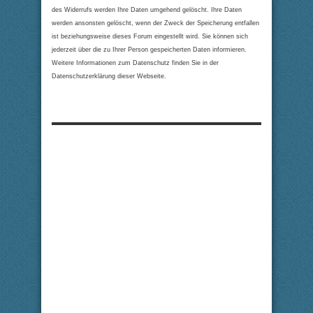
des Widerrufs werden Ihre Daten umgehend gelöscht. Ihre Daten
werden ansonsten gelöscht, wenn der Zweck der Speicherung entfallen
ist beziehungsweise dieses Forum eingestellt wird. Sie können sich
jederzeit über die zu Ihrer Person gespeicherten Daten informieren.
Weitere Informationen zum Datenschutz finden Sie in der
Datenschutzerklärung dieser Webseite.