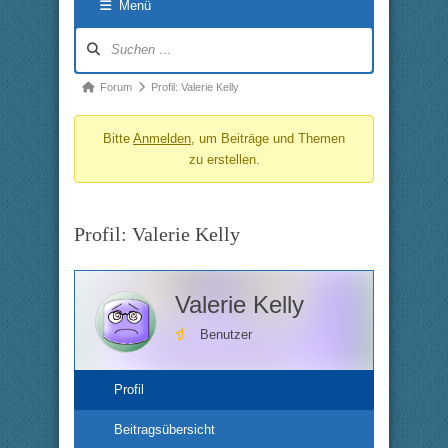
Menü
Forum-
Navigation
Forum-
Forum
Profil: Valerie Kelly
Breadcrumbs
Bitte
Anmelden
, um Beiträge und Themen
-
zu erstellen.
Du
bist
hier:
Profil: Valerie Kelly
Valerie Kelly
Benutzer
Profil
Beitragsübersicht