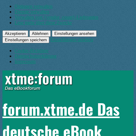
Optionen verwalten
Dienste verwalten
Verwalten von {vendor_count}-Lieferanten
Lese mehr über diese Zwecke
Akzeptieren
Ablehnen
Einstellungen ansehen
Einstellungen ansehen
Einstellungen speichern
Cookie-Richtlinie
Datenschutzerklärung
Impressum
forum.xtme.de Das
deutsche eBook