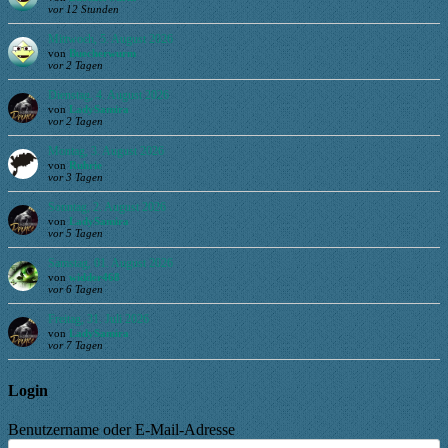
vor 12 Stunden
Mittwoch, 5. August 2026
von
Buecherwurm
vor 2 Tagen
Dienstag, 4. August 2026
von
LadySamira
vor 2 Tagen
Montag, 3. August 2026
von
Ruhrie
vor 3 Tagen
Sonntag, 2. August 2026
von
LadySamira
vor 5 Tagen
Samstag, 01. August 2026
von
widder468
vor 6 Tagen
Freitag, 31. Juli 2026
von
LadySamira
vor 7 Tagen
Login
Benutzername oder E-Mail-Adresse