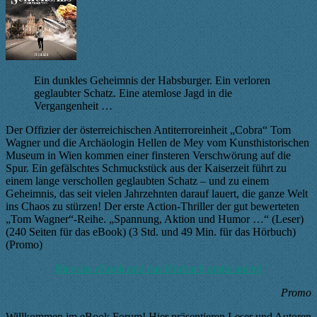
Ein dunkles Geheimnis der Habsburger. Ein verloren
geglaubter Schatz. Eine atemlose Jagd in die
Vergangenheit …
Der Offizier der österreichischen Antiterroreinheit „Cobra“ Tom
Wagner und die Archäologin Hellen de Mey vom Kunsthistorischen
Museum in Wien kommen einer finsteren Verschwörung auf die
Spur. Ein gefälschtes Schmuckstück aus der Kaiserzeit führt zu
einem lange verschollen geglaubten Schatz – und zu einem
Geheimnis, das seit vielen Jahrzehnten darauf lauert, die ganze Welt
ins Chaos zu stürzen! Der erste Action-Thriller der gut bewerteten
„Tom Wagner“-Reihe. „Spannung, Aktion und Humor …“ (Leser)
(240 Seiten für das eBook) (3 Std. und 49 Min. für das Hörbuch)
(Promo)
Hier das eBook und das Hörbuch gratis holen!
Promo
Willkommen im eBook Forum! Hier präsentieren Leser und Autoren