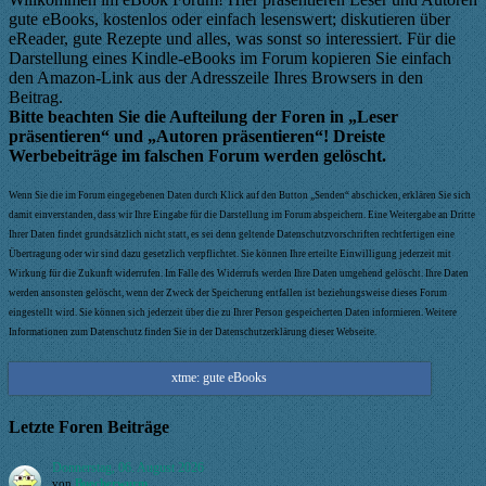
gute eBooks, kostenlos oder einfach lesenswert; diskutieren über
eReader, gute Rezepte und alles, was sonst so interessiert. Für die
Darstellung eines Kindle-eBooks im Forum kopieren Sie einfach
den Amazon-Link aus der Adresszeile Ihres Browsers in den
Beitrag.
Bitte beachten Sie die Aufteilung der Foren in „Leser
präsentieren“ und „Autoren präsentieren“! Dreiste
Werbebeiträge im falschen Forum werden gelöscht.
Wenn Sie die im Forum eingegebenen Daten durch Klick auf den Button „Senden“ abschicken, erklären Sie sich
damit einverstanden, dass wir Ihre Eingabe für die Darstellung im Forum abspeichern. Eine Weitergabe an Dritte
Ihrer Daten findet grundsätzlich nicht statt, es sei denn geltende Datenschutzvorschriften rechtfertigen eine
Übertragung oder wir sind dazu gesetzlich verpflichtet. Sie können Ihre erteilte Einwilligung jederzeit mit
Wirkung für die Zukunft widerrufen. Im Falle des Widerrufs werden Ihre Daten umgehend gelöscht. Ihre Daten
werden ansonsten gelöscht, wenn der Zweck der Speicherung entfallen ist beziehungsweise dieses Forum
eingestellt wird. Sie können sich jederzeit über die zu Ihrer Person gespeicherten Daten informieren. Weitere
Informationen zum Datenschutz finden Sie in der Datenschutzerklärung dieser Webseite.
xtme: gute eBooks
Letzte Foren Beiträge
Donnerstag, 06. August 2026
von
Buecherwurm