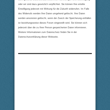
oder wir sind dazu gesetzlich verpflichtet. Sie können Ihre erteilte
Einwilligung jederzeit mit Wirkung für die Zukunft widerrufen. Im Falle
des Widerrufs werden Ihre Daten umgehend gelöscht. Ihre Daten
werden ansonsten gelöscht, wenn der Zweck der Speicherung entfallen
ist beziehungsweise dieses Forum eingestellt wird. Sie können sich
jederzeit über die zu Ihrer Person gespeicherten Daten informieren.
Weitere Informationen zum Datenschutz finden Sie in der
Datenschutzerklärung dieser Webseite.