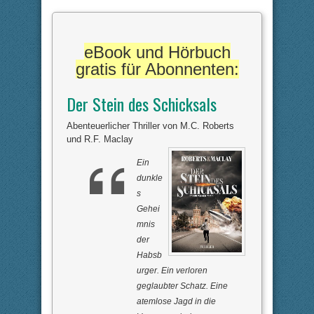
eBook und Hörbuch
gratis für Abonnenten:
Der Stein des Schicksals
Abenteuerlicher Thriller von M.C. Roberts
und R.F. Maclay
Ein
dunkle
s
Gehei
mnis
der
Habsb
urger. Ein verloren
geglaubter Schatz. Eine
atemlose Jagd in die