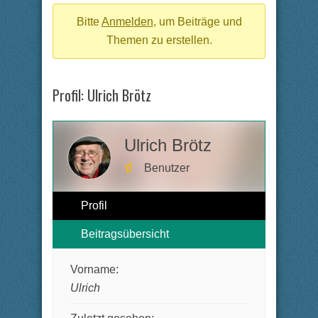
Breadcrumbs
-
Bitte
Anmelden
, um Beiträge und
Du
Themen zu erstellen.
bist
hier:
Profil: Ulrich Brötz
Ulrich Brötz
Benutzer
Profil
Beitragsübersicht
Vorname:
Ulrich