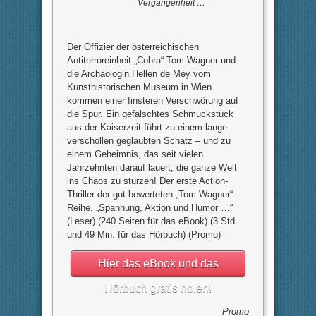
Vergangenheit …
Der Offizier der österreichischen
Antiterroreinheit „Cobra“ Tom Wagner und
die Archäologin Hellen de Mey vom
Kunsthistorischen Museum in Wien
kommen einer finsteren Verschwörung auf
die Spur. Ein gefälschtes Schmuckstück
aus der Kaiserzeit führt zu einem lange
verschollen geglaubten Schatz – und zu
einem Geheimnis, das seit vielen
Jahrzehnten darauf lauert, die ganze Welt
ins Chaos zu stürzen! Der erste Action-
Thriller der gut bewerteten „Tom Wagner“-
Reihe. „Spannung, Aktion und Humor …“
(Leser) (240 Seiten für das eBook) (3 Std.
und 49 Min. für das Hörbuch) (Promo)
Hier das eBook und das
Hörbuch gratis holen!
Promo