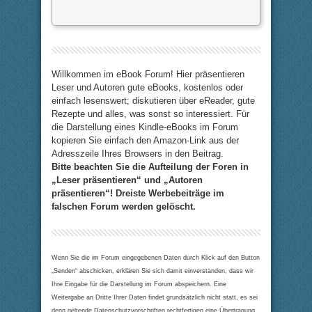
Willkommen im eBook Forum! Hier präsentieren
Leser und Autoren gute eBooks, kostenlos oder
einfach lesenswert; diskutieren über eReader, gute
Rezepte und alles, was sonst so interessiert. Für
die Darstellung eines Kindle-eBooks im Forum
kopieren Sie einfach den Amazon-Link aus der
Adresszeile Ihres Browsers in den Beitrag.
Bitte beachten Sie die Aufteilung der Foren in
„Leser präsentieren“ und „Autoren
präsentieren“! Dreiste Werbebeiträge im
falschen Forum werden gelöscht.
Wenn Sie die im Forum eingegebenen Daten durch Klick auf den Button
„Senden“ abschicken, erklären Sie sich damit einverstanden, dass wir
Ihre Eingabe für die Darstellung im Forum abspeichern. Eine
Weitergabe an Dritte Ihrer Daten findet grundsätzlich nicht statt, es sei
denn geltende Datenschutzvorschriften rechtfertigen eine Übertragung