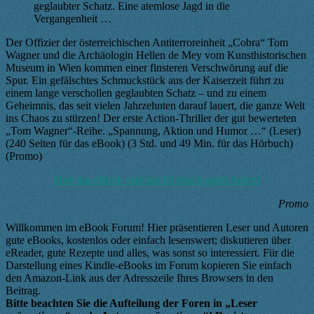
geglaubter Schatz. Eine atemlose Jagd in die
Vergangenheit …
Der Offizier der österreichischen Antiterroreinheit „Cobra“ Tom
Wagner und die Archäologin Hellen de Mey vom Kunsthistorischen
Museum in Wien kommen einer finsteren Verschwörung auf die
Spur. Ein gefälschtes Schmuckstück aus der Kaiserzeit führt zu
einem lange verschollen geglaubten Schatz – und zu einem
Geheimnis, das seit vielen Jahrzehnten darauf lauert, die ganze Welt
ins Chaos zu stürzen! Der erste Action-Thriller der gut bewerteten
„Tom Wagner“-Reihe. „Spannung, Aktion und Humor …“ (Leser)
(240 Seiten für das eBook) (3 Std. und 49 Min. für das Hörbuch)
(Promo)
Hier das eBook und das Hörbuch gratis holen!
Promo
Willkommen im eBook Forum! Hier präsentieren Leser und Autoren
gute eBooks, kostenlos oder einfach lesenswert; diskutieren über
eReader, gute Rezepte und alles, was sonst so interessiert. Für die
Darstellung eines Kindle-eBooks im Forum kopieren Sie einfach
den Amazon-Link aus der Adresszeile Ihres Browsers in den
Beitrag.
Bitte beachten Sie die Aufteilung der Foren in „Leser