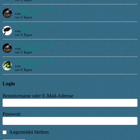
Dienstag, 4. August 2026
von
LadySamira
vor 3 Tagen
Montag, 3. August 2026
von
Ruhrie
vor 4 Tagen
Sonntag, 2. August 2026
von
LadySamira
vor 5 Tagen
Samstag, 01. August 2026
von
widder468
vor 6 Tagen
Login
Benutzername oder E-Mail-Adresse
Passwort
Angemeldet bleiben