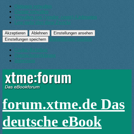
Optionen verwalten
Dienste verwalten
Verwalten von {vendor_count}-Lieferanten
Lese mehr über diese Zwecke
Akzeptieren
Ablehnen
Einstellungen ansehen
Einstellungen ansehen
Einstellungen speichern
Cookie-Richtlinie
Datenschutzerklärung
Impressum
forum.xtme.de Das
deutsche eBook