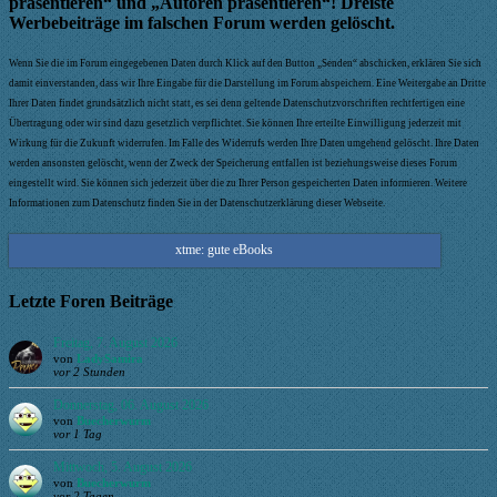
präsentieren“ und „Autoren präsentieren“! Dreiste
Werbebeiträge im falschen Forum werden gelöscht.
Wenn Sie die im Forum eingegebenen Daten durch Klick auf den Button „Senden“ abschicken, erklären Sie sich
damit einverstanden, dass wir Ihre Eingabe für die Darstellung im Forum abspeichern. Eine Weitergabe an Dritte
Ihrer Daten findet grundsätzlich nicht statt, es sei denn geltende Datenschutzvorschriften rechtfertigen eine
Übertragung oder wir sind dazu gesetzlich verpflichtet. Sie können Ihre erteilte Einwilligung jederzeit mit
Wirkung für die Zukunft widerrufen. Im Falle des Widerrufs werden Ihre Daten umgehend gelöscht. Ihre Daten
werden ansonsten gelöscht, wenn der Zweck der Speicherung entfallen ist beziehungsweise dieses Forum
eingestellt wird. Sie können sich jederzeit über die zu Ihrer Person gespeicherten Daten informieren. Weitere
Informationen zum Datenschutz finden Sie in der Datenschutzerklärung dieser Webseite.
xtme: gute eBooks
Letzte Foren Beiträge
Freitag, 7. August 2026
von
LadySamira
vor 2 Stunden
Donnerstag, 06. August 2026
von
Buecherwurm
vor 1 Tag
Mittwoch, 5. August 2026
von
Buecherwurm
vor 2 Tagen