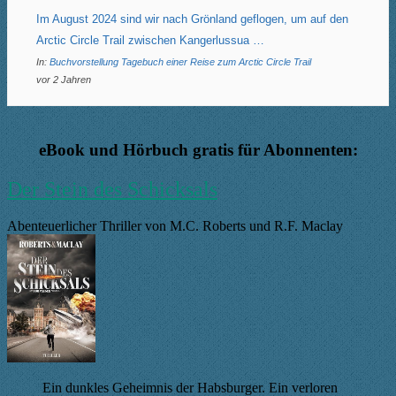
Im August 2024 sind wir nach Grönland geflogen, um auf den
Arctic Circle Trail zwischen Kangerlussua …
In:
Buchvorstellung Tagebuch einer Reise zum Arctic Circle Trail
vor 2 Jahren
eBook und Hörbuch gratis für Abonnenten:
Der Stein des Schicksals
Abenteuerlicher Thriller von M.C. Roberts und R.F. Maclay
Ein dunkles Geheimnis der Habsburger. Ein verloren