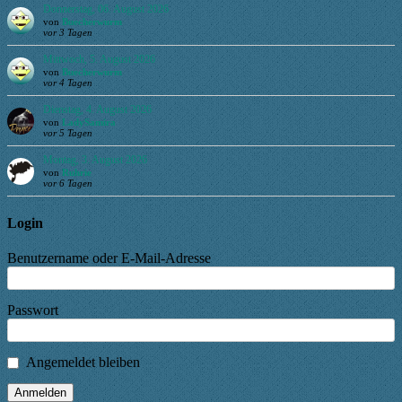
Donnerstag, 06. August 2026
von
Buecherwurm
vor 3 Tagen
Mittwoch, 5. August 2026
von
Buecherwurm
vor 4 Tagen
Dienstag, 4. August 2026
von
LadySamira
vor 5 Tagen
Montag, 3. August 2026
von
Ruhrie
vor 6 Tagen
Login
Benutzername oder E-Mail-Adresse
Passwort
Angemeldet bleiben