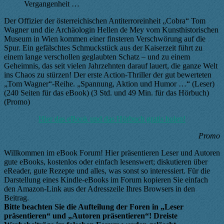
Vergangenheit …
Der Offizier der österreichischen Antiterroreinheit „Cobra“ Tom
Wagner und die Archäologin Hellen de Mey vom Kunsthistorischen
Museum in Wien kommen einer finsteren Verschwörung auf die
Spur. Ein gefälschtes Schmuckstück aus der Kaiserzeit führt zu
einem lange verschollen geglaubten Schatz – und zu einem
Geheimnis, das seit vielen Jahrzehnten darauf lauert, die ganze Welt
ins Chaos zu stürzen! Der erste Action-Thriller der gut bewerteten
„Tom Wagner“-Reihe. „Spannung, Aktion und Humor …“ (Leser)
(240 Seiten für das eBook) (3 Std. und 49 Min. für das Hörbuch)
(Promo)
Hier das eBook und das Hörbuch gratis holen!
Promo
Willkommen im eBook Forum! Hier präsentieren Leser und Autoren
gute eBooks, kostenlos oder einfach lesenswert; diskutieren über
eReader, gute Rezepte und alles, was sonst so interessiert. Für die
Darstellung eines Kindle-eBooks im Forum kopieren Sie einfach
den Amazon-Link aus der Adresszeile Ihres Browsers in den
Beitrag.
Bitte beachten Sie die Aufteilung der Foren in „Leser
präsentieren“ und „Autoren präsentieren“! Dreiste