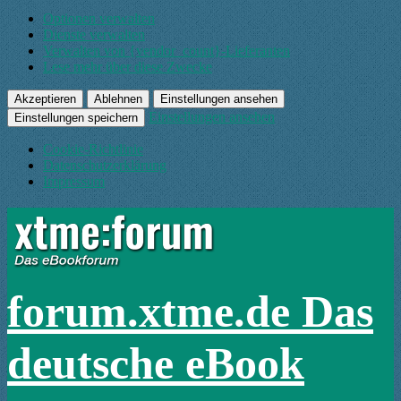
Optionen verwalten
Dienste verwalten
Verwalten von {vendor_count}-Lieferanten
Lese mehr über diese Zwecke
Akzeptieren
Ablehnen
Einstellungen ansehen
Einstellungen ansehen
Einstellungen speichern
Cookie-Richtlinie
Datenschutzerklärung
Impressum
forum.xtme.de Das
deutsche eBook