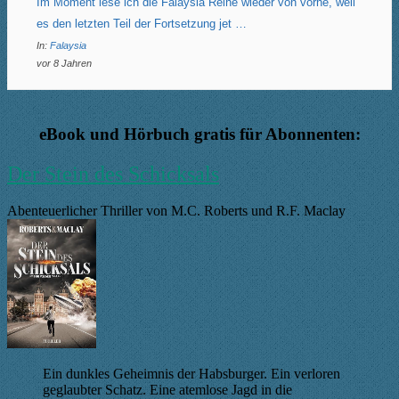
Im Moment lese ich die Falaysia Reihe wieder von vorne, weil
es den letzten Teil der Fortsetzung jet …
In:
Falaysia
vor 8 Jahren
eBook und Hörbuch gratis für Abonnenten:
Der Stein des Schicksals
Abenteuerlicher Thriller von M.C. Roberts und R.F. Maclay
Ein dunkles Geheimnis der Habsburger. Ein verloren
geglaubter Schatz. Eine atemlose Jagd in die