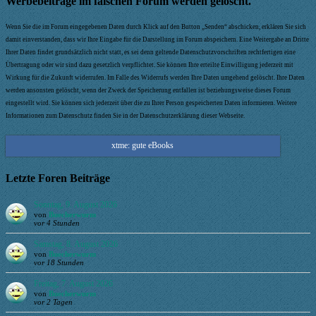
Werbebeiträge im falschen Forum werden gelöscht.
Wenn Sie die im Forum eingegebenen Daten durch Klick auf den Button „Senden“ abschicken, erklären Sie sich
damit einverstanden, dass wir Ihre Eingabe für die Darstellung im Forum abspeichern. Eine Weitergabe an Dritte
Ihrer Daten findet grundsätzlich nicht statt, es sei denn geltende Datenschutzvorschriften rechtfertigen eine
Übertragung oder wir sind dazu gesetzlich verpflichtet. Sie können Ihre erteilte Einwilligung jederzeit mit
Wirkung für die Zukunft widerrufen. Im Falle des Widerrufs werden Ihre Daten umgehend gelöscht. Ihre Daten
werden ansonsten gelöscht, wenn der Zweck der Speicherung entfallen ist beziehungsweise dieses Forum
eingestellt wird. Sie können sich jederzeit über die zu Ihrer Person gespeicherten Daten informieren. Weitere
Informationen zum Datenschutz finden Sie in der Datenschutzerklärung dieser Webseite.
xtme: gute eBooks
Letzte Foren Beiträge
Sonntag, 9. August 2026
von
Buecherwurm
vor 4 Stunden
Samstag, 8. August 2026
von
Buecherwurm
vor 18 Stunden
Freitag, 7. August 2026
von
Buecherwurm
vor 2 Tagen